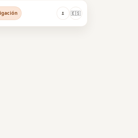
tigación
🇪🇸