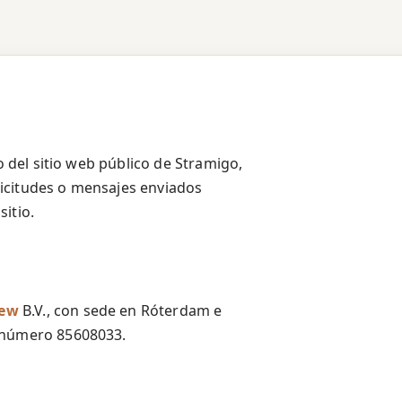
o del sitio web público de Stramigo,
olicitudes o mensajes enviados
itio.
iew
B.V., con sede en Róterdam e
l número 85608033.