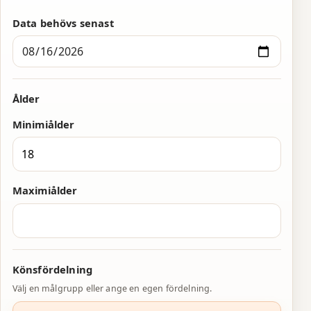
3
3
6
4
4
7
Data behövs senast
5
5
8
6
6
9
Ålder
7
7
0
Minimiålder
8
8
1
9
9
2
Maximiålder
0
0
3
1
1
4
2
2
5
Könsfördelning
3
3
6
Välj en målgrupp eller ange en egen fördelning.