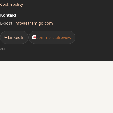
9
9
2
Cookiepolicy
3
Kontakt
4
E-post:
info@stramigo.com
5
LinkedIn
commercialreview
6
7
v0.1.1
8
9