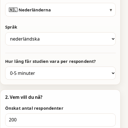
2
2
5
3
3
6
🇳🇱 Nederländerna
▾
4
4
7
Språk
5
5
8
6
6
9
7
7
0
Hur lång får studien vara per respondent?
8
8
1
9
9
2
0
0
3
2. Vem vill du nå?
1
1
4
Önskat antal respondenter
2
2
5