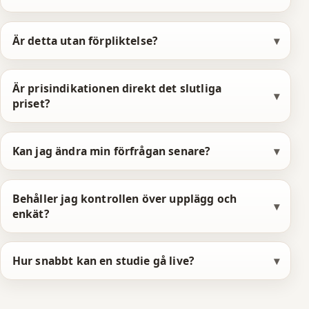
7
7
0
8
8
1
Är detta utan förpliktelse?
9
9
2
0
0
3
Är prisindikationen direkt det slutliga
priset?
1
1
4
2
2
5
Kan jag ändra min förfrågan senare?
3
3
6
4
4
7
Behåller jag kontrollen över upplägg och
enkät?
5
5
8
6
6
9
Hur snabbt kan en studie gå live?
7
7
0