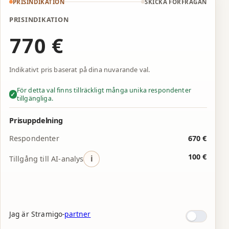
5
5
8
PRISINDIKATION
SKICKA FÖRFRÅGAN
6
6
9
PRISINDIKATION
€
7
7
0
8
8
1
Indikativt pris baserat på dina nuvarande val.
9
9
2
För detta val finns tillräckligt många unika
respondenter
✓
tillgängliga.
0
0
3
1
1
4
Prisuppdelning
Respondenter
670 €
2
2
5
100 €
i
Tillgång till AI-analys
3
3
6
4
4
7
5
5
8
Jag är Stramigo-
partner