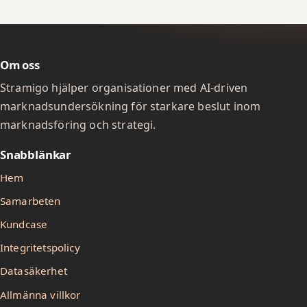
8
8
1
9
9
2
0
0
3
Om oss
1
1
4
Stramigo hjälper organisationer med AI-driven
marknadsundersökning för starkare beslut inom
2
2
5
marknadsföring och strategi.
3
3
6
Snabblänkar
4
4
7
Hem
5
5
8
Samarbeten
6
6
9
Kundcase
7
7
0
Integritetspolicy
Datasäkerhet
8
8
1
Allmänna villkor