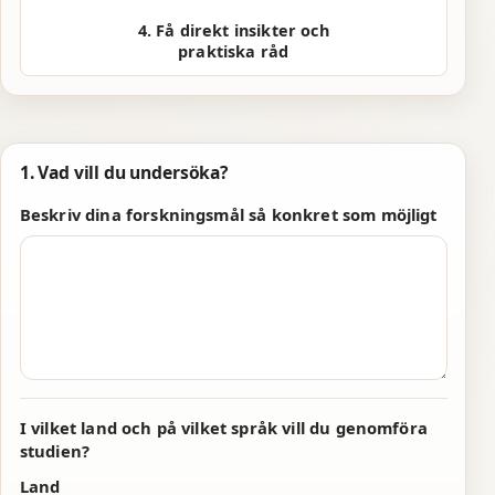
1
1
4. Få direkt insikter och
2
2
praktiska råd
3
3
4
4
5
5
1. Vad vill du undersöka?
6
6
Beskriv dina forskningsmål så konkret som möjligt
7
7
0
8
8
1
9
9
2
0
0
3
I vilket land och på vilket språk vill du genomföra
1
1
4
studien?
Land