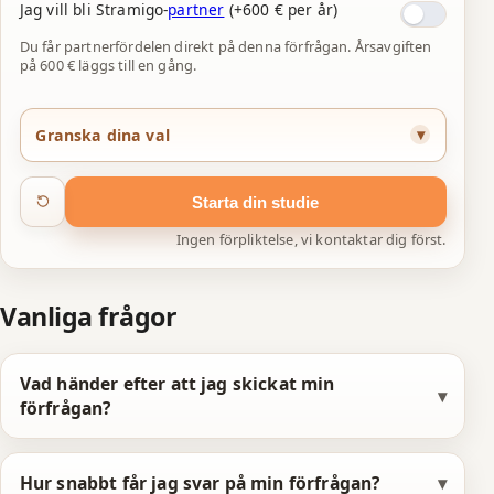
6
6
9
Jag vill bli Stramigo-
partner
(+600 € per år)
7
7
0
Du får partnerfördelen direkt på denna förfrågan. Årsavgiften
på 600 € läggs till en gång.
8
8
1
9
9
2
Granska dina val
0
0
3
Starta din studie
1
1
4
Ingen förpliktelse, vi kontaktar dig först.
2
2
5
3
3
6
Vanliga frågor
4
4
7
Vad händer efter att jag skickat min
5
5
8
förfrågan?
6
6
9
Hur snabbt får jag svar på min förfrågan?