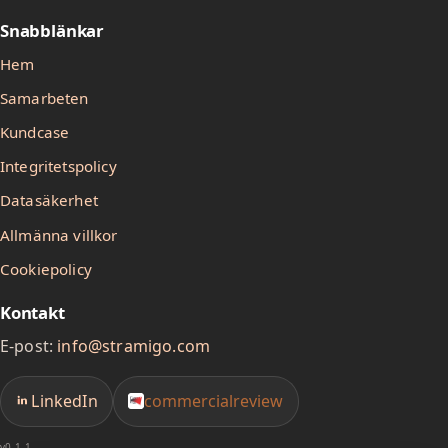
Snabblänkar
Hem
Samarbeten
Kundcase
Integritetspolicy
Datasäkerhet
Allmänna villkor
Cookiepolicy
Kontakt
E-post:
info@stramigo.com
LinkedIn
commercialreview
v0.1.1