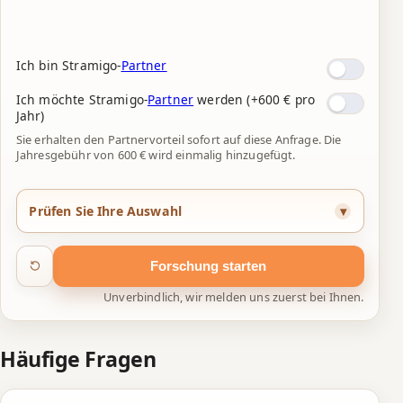
4
4
7
5
5
8
Ich bin Stramigo-
Partner
6
6
9
Ich möchte Stramigo-
Partner
werden (+600 € pro
7
7
0
Jahr)
Sie erhalten den Partnervorteil sofort auf diese Anfrage. Die
8
8
1
Jahresgebühr von 600 € wird einmalig hinzugefügt.
9
9
2
Prüfen Sie Ihre Auswahl
0
0
3
1
1
4
Forschung starten
2
2
5
Unverbindlich, wir melden uns zuerst bei Ihnen.
3
3
6
Häufige Fragen
4
4
7