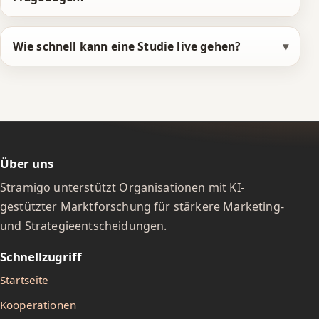
6
6
9
7
7
0
Wie schnell kann eine Studie live gehen?
8
8
1
9
9
2
0
0
3
1
1
4
Über uns
2
2
5
Stramigo unterstützt Organisationen mit KI-
3
3
6
gestützter Marktforschung für stärkere Marketing-
und Strategieentscheidungen.
4
4
7
Schnellzugriff
5
5
8
Startseite
6
6
9
Kooperationen