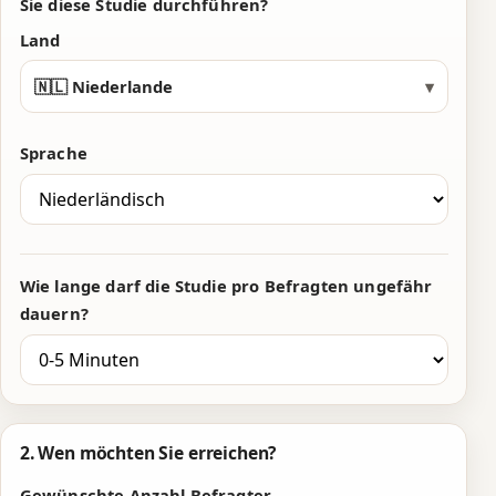
0
0
3
Sie diese Studie durchführen?
1
1
4
Land
2
2
5
🇳🇱 Niederlande
▾
3
3
6
Sprache
4
4
7
5
5
8
6
6
9
Wie lange darf die Studie pro Befragten ungefähr
7
7
0
dauern?
8
8
1
9
9
2
0
0
3
2. Wen möchten Sie erreichen?
Gewünschte Anzahl Befragter