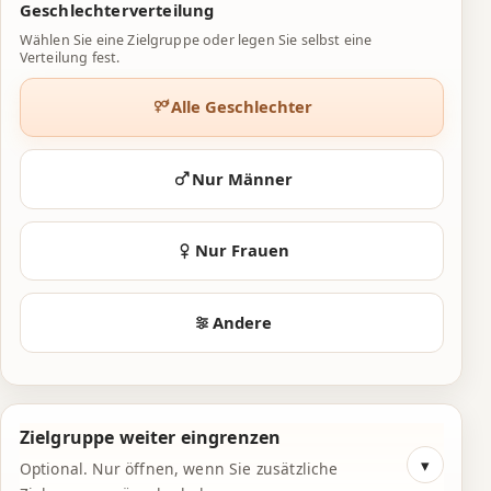
2
2
5
Geschlechterverteilung
3
3
6
Wählen Sie eine Zielgruppe oder legen Sie selbst eine
Verteilung fest.
4
4
7
Alle Geschlechter
5
5
8
6
6
9
Nur Männer
7
7
0
Nur Frauen
8
8
1
9
9
2
Andere
0
0
3
1
1
4
Zielgruppe weiter eingrenzen
2
2
5
Optional. Nur öffnen, wenn Sie zusätzliche