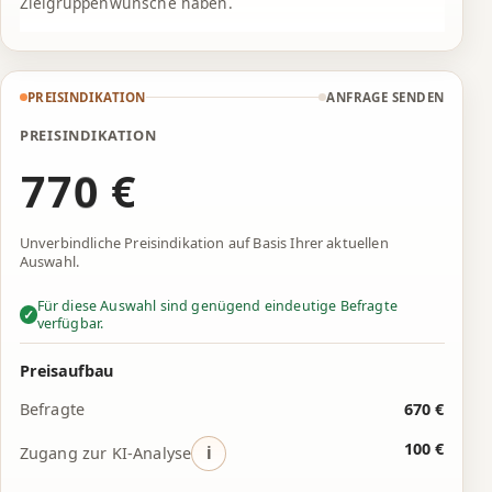
3
3
6
Zielgruppenwünsche haben.
4
4
7
5
5
8
PREISINDIKATION
ANFRAGE SENDEN
6
6
9
PREISINDIKATION
€
7
7
0
8
8
1
Unverbindliche Preisindikation auf Basis Ihrer aktuellen
9
9
2
Auswahl.
0
0
3
Für diese Auswahl sind genügend eindeutige
Befragte
✓
verfügbar.
1
1
4
Preisaufbau
2
2
5
Befragte
670 €
3
3
6
100 €
i
Zugang zur KI-Analyse