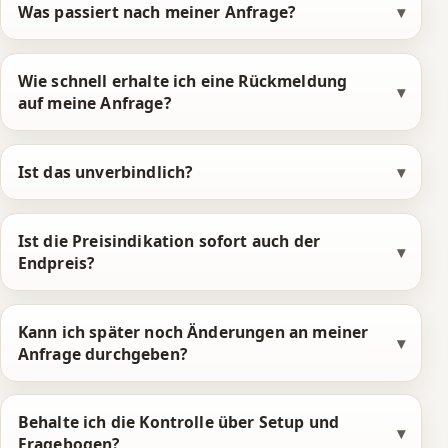
5
5
8
Was passiert nach meiner Anfrage?
6
6
9
7
7
0
Wie schnell erhalte ich eine Rückmeldung
auf meine Anfrage?
8
8
1
9
9
2
Ist das unverbindlich?
0
0
3
1
1
4
Ist die Preisindikation sofort auch der
Endpreis?
2
2
5
3
3
6
Kann ich später noch Änderungen an meiner
Anfrage durchgeben?
4
4
7
5
5
8
Behalte ich die Kontrolle über Setup und
Fragebogen?