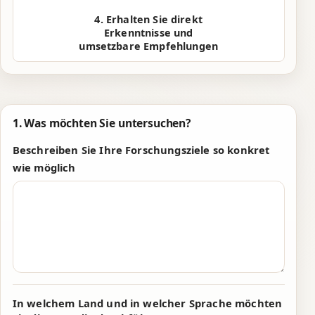
4. Erhalten Sie direkt
0
0
Erkenntnisse und
umsetzbare Empfehlungen
1
1
2
2
3
3
1. Was möchten Sie untersuchen?
4
4
Beschreiben Sie Ihre Forschungsziele so konkret
5
5
wie möglich
6
6
7
7
0
8
8
1
9
9
2
In welchem Land und in welcher Sprache möchten