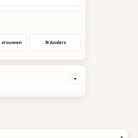
4
4
7
5
5
8
6
6
9
7
7
0
n vrouwen
Anders
8
8
1
9
9
2
0
0
3
1
1
4
2
2
5
3
3
6
4
4
7