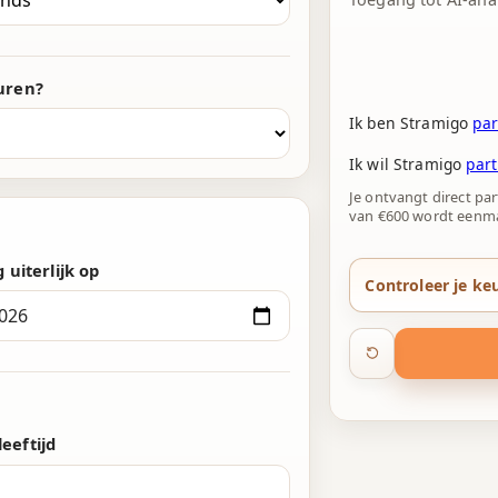
3
3
6
4
4
7
uren?
5
5
8
Ik ben Stramigo
par
6
6
9
Ik wil Stramigo
par
7
7
0
Je ontvangt direct pa
van €600 wordt eenma
8
8
1
 uiterlijk op
9
9
2
Controleer je ke
0
0
3
1
1
4
2
2
5
eftijd
3
3
6