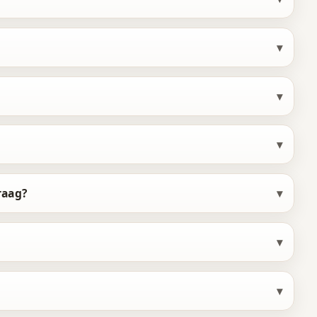
5
5
8
6
6
9
7
7
0
8
8
1
9
9
2
0
0
3
1
1
4
raag?
2
2
5
3
3
6
4
4
7
5
5
8