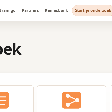
1
1
4
Stramigo
Partners
Kennisbank
Start je onderzoek
2
2
5
3
3
6
4
4
7
oek
5
5
8
6
6
9
7
7
0
8
8
1
9
9
2
0
0
3
1
1
4