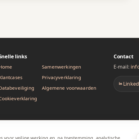
6
6
9
7
7
0
8
8
1
9
9
2
3
Snelle links
Contact
4
E-mail:
in
Home
Samenwerkingen
Klantcases
Privacyverklaring
5
Linked
Databeveiliging
Algemene voorwaarden
6
Cookieverklaring
7
8
9
s voor veilige werking en, na toestemming, analytische