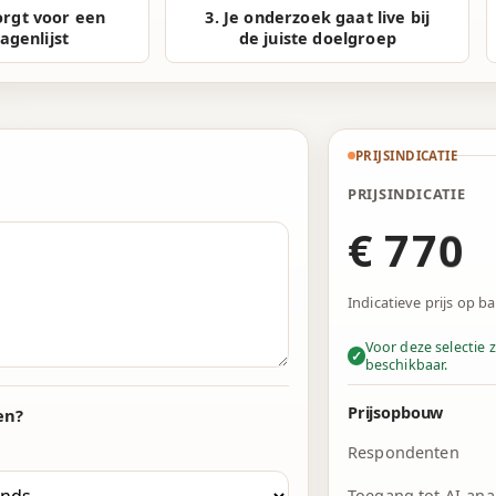
2
2
5
orgt voor een
3. Je onderzoek gaat live bij
agenlijst
de juiste doelgroep
3
3
6
4
4
7
5
5
8
PRIJSINDICATIE
6
6
9
PRIJSINDICATIE
€
7
7
0
8
8
1
Indicatieve prijs op b
9
9
2
Voor deze selectie 
✓
beschikbaar.
0
0
3
1
1
4
Prijsopbouw
en?
Respondenten
2
2
5
Toegang tot AI-ana