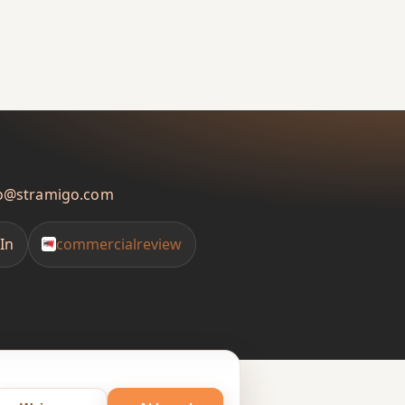
fo@stramigo.com
In
commercialreview