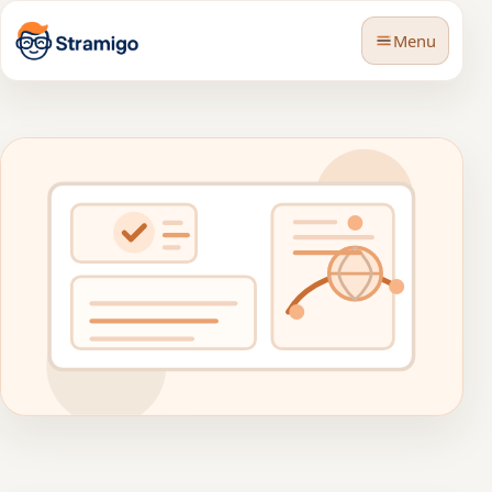
Menu
🇳🇱
Taal
BLOG