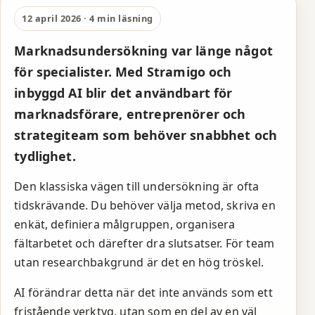
marknadsundersökning
12 april 2026 · 4 min läsning
tillgänglig för icke-
Marknadsundersökning var länge något
forskare
för specialister. Med Stramigo och
inbyggd AI blir det användbart för
marknadsförare, entreprenörer och
strategiteam som behöver snabbhet och
tydlighet.
Den klassiska vägen till undersökning är ofta
tidskrävande. Du behöver välja metod, skriva en
enkät, definiera målgruppen, organisera
fältarbetet och därefter dra slutsatser. För team
utan researchbakgrund är det en hög tröskel.
AI förändrar detta när det inte används som ett
fristående verktyg, utan som en del av en väl