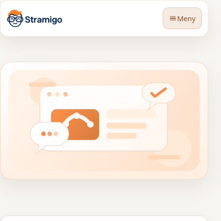
Meny
🇸🇪
Språk
BLOG
Hur AI gör