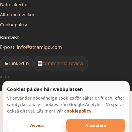
Datasäkerhet
Allmänna villkor
Cookiepolicy
Kontakt
E-post:
info@stramigo.com
LinkedIn
commercialreview
v0.1.1
Cookies på den här webbplatsen
Vi använder nödvändiga cookies för säker drift och, efter
samtycke, analyscookies från Google Analytics. Vi sparar
också ditt val. Läs mer i vår
cookiepolicy
.
Avvisa
Acceptera