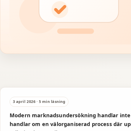
BLOG
Från
undersökning
3 april 2026 · 5 min läsning
till insikt: så
Modern marknadsundersökning handlar inte 
handlar om en välorganiserad process där upp