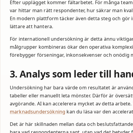
Efter upplägget kommer fältarbetet. För många team 
var hittar man rätt respondenter, hur säkrar man kval
En modern plattform täcker även detta steg och gör i
lättare att hantera.
För internationell undersökning är detta ännu viktigar
målgrupper kombineras ökar den operativa komplexit
förebygger förseningar, inkonsekvenser och onödig 
3. Analys som leder till han
Undersökning har bara värde om resultatet är användbar
tabeller eller manuellt leta mönster. Därför är översätt
avgörande. AI kan accelerera mycket av detta arbete.
marknadsundersökning
kan du läsa var den accelerat
Det är här skillnaden mellan data och beslutsfattande b
bara vad respondenterna sagt, utan vad det betyder 