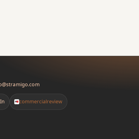
fo@stramigo.com
In
commercialreview