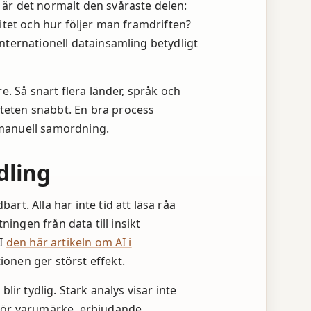
är det normalt den svåraste delen:
itet och hur följer man framdriften?
nternationell datainsamling betydligt
e. Så snart flera länder, språk och
eten snabbt. En bra process
manuell samordning.
dling
t. Alla har inte tid att läsa råa
ningen från data till insikt
 I
den här artikeln om AI i
ionen ger störst effekt.
lir tydlig. Stark analys visar inte
för varumärke, erbjudande,