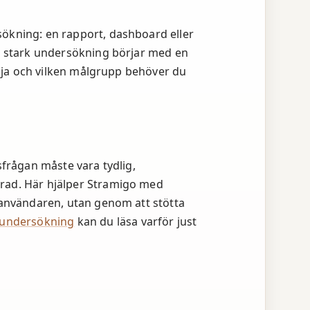
ern
sökning: en rapport, dashboard eller
ersökning
En stark undersökning börjar med en
tödja och vilken målgrupp behöver du
sfrågan måste vara tydlig,
rad. Här hjälper Stramigo med
a användaren, utan genom att stötta
dsundersökning
kan du läsa varför just