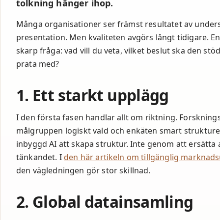
tolkning hänger ihop.
fungerar mod
Många organisationer ser främst resultatet av under
marknadsund
presentation. Men kvaliteten avgörs långt tidigare. 
skarp fråga: vad vill du veta, vilket beslut ska den s
prata med?
1. Ett starkt upplägg
I den första fasen handlar allt om riktning. Forskning
målgruppen logiskt vald och enkäten smart strukture
inbyggd AI att skapa struktur. Inte genom att ersätt
tänkandet. I
den här artikeln om tillgänglig markna
den vägledningen gör stor skillnad.
2. Global datainsamling