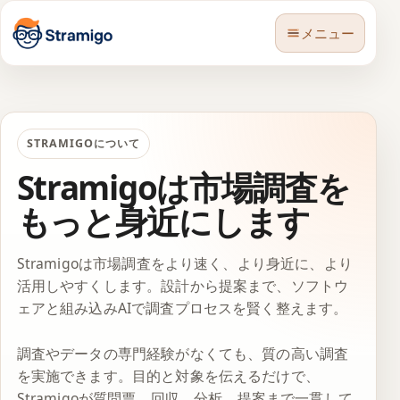
メニュー
STRAMIGOについて
Stramigoは市場調査を
🇯🇵
言語
もっと身近にします
Stramigoは市場調査をより速く、より身近に、より
活用しやすくします。設計から提案まで、ソフトウ
ェアと組み込みAIで調査プロセスを賢く整えます。
調査やデータの専門経験がなくても、質の高い調査
を実施できます。目的と対象を伝えるだけで、
Stramigoが質問票、回収、分析、提案まで一貫して